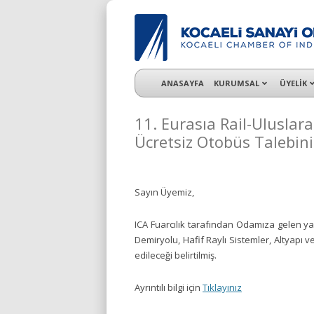
KSO 3500’ü aşkın sanayi kuruluşuna uzman ç
ANASAYFA
KURUMSAL
ÜYELİK
11. Eurasıa Rail-Uluslara
Ücretsiz Otobüs Talebini
Sayın Üyemiz,
ICA Fuarcılık tarafından Odamıza gelen y
Demiryolu, Hafif Raylı Sistemler, Altyapı v
edileceği belirtilmiş.
Ayrıntılı bilgi için
Tıklayınız