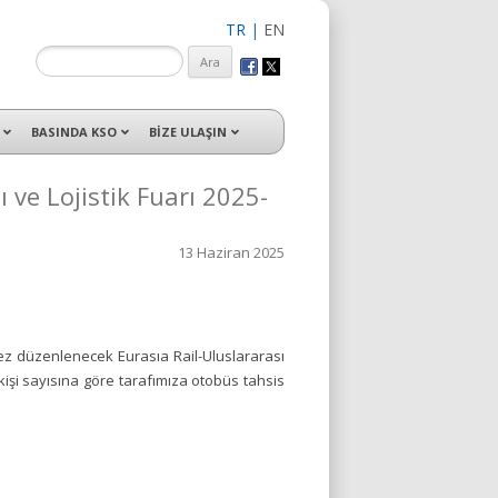
TR
|
EN
isleri ile hizmet vermektedir.
BASINDA KSO
BİZE ULAŞIN
ı ve Lojistik Fuarı 2025-
13 Haziran 2025
kez düzenlenecek Eurasıa Rail-Uluslararası
 kişi sayısına göre tarafımıza otobüs tahsis