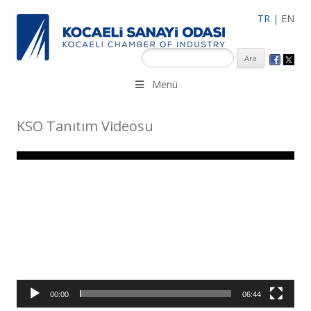
TR
|
EN
KSO 3500’ü aşkın sanayi kuruluşuna uzman çalışanları ile İzmit
Menü
Merkez, Çayırova, Dilovası, Gebze ve İMES OSB’deki ofisleri ile
hizmet vermektedir.
KSO Tanıtım Videosu
Video
oynatıcı
00:00
06:44