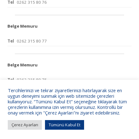
Tel
0262 315 80 76
Belge Memuru
Tel
0262 315 80 77
Belge Memuru
Tel
0262 315 80 75
Tercihlerinizi ve tekrar ziyaretlerinizi hatırlayarak size en
uygun deneyimi sunmak için web sitemizde çerezleri
kullanıyoruz. “Tümünü Kabul Et” seçeneğine tıklayarak tüm
çerezlerin kullanımına izin vermiş olursunuz. Kontrollü bir
KSO Bilgi İşlem
onay vermek için "Çerez Ayarları"nı ziyaret edebilirsiniz.
Çerez Ayarları
Tümünü Kabul Et