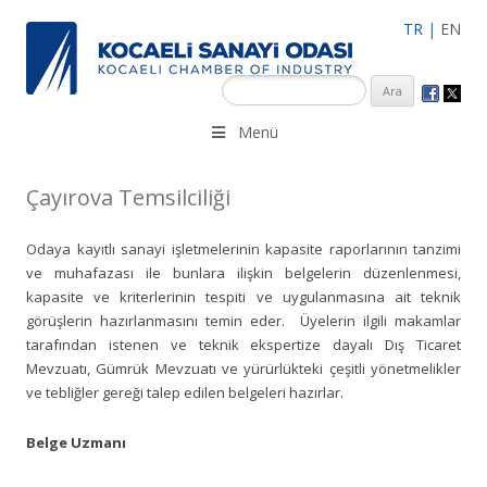
TR
|
EN
KSO 3500’ü aşkın sanayi kuruluşuna uzman çalışanları ile İzmit
Menü
Merkez, Çayırova, Dilovası, Gebze ve İMES OSB’deki ofisleri ile
hizmet vermektedir.
Çayırova Temsilciliği
Odaya kayıtlı sanayi işletmelerinin kapasite raporlarının tanzimi
ve muhafazası ile bunlara ilişkin belgelerin düzenlenmesi,
kapasite ve kriterlerinin tespiti ve uygulanmasına ait teknik
görüşlerin hazırlanmasını temin eder. Üyelerin ilgili makamlar
tarafından istenen ve teknik ekspertize dayalı Dış Ticaret
Mevzuatı, Gümrük Mevzuatı ve yürürlükteki çeşitli yönetmelikler
ve tebliğler gereği talep edilen belgeleri hazırlar.
Belge Uzmanı