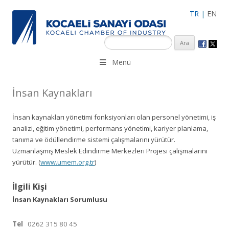
TR
|
EN
KSO 3500’ü aşkın sanayi kuruluşuna uzman çalışanları ile İzmit
Menü
Merkez, Çayırova, Dilovası, Gebze ve İMES OSB’deki ofisleri ile
hizmet vermektedir.
İnsan Kaynakları
İnsan kaynakları yönetimi fonksiyonları olan personel yönetimi, iş
analizi, eğitim yönetimi, performans yönetimi, kariyer planlama,
tanıma ve ödüllendirme sistemi çalışmalarını yürütür.
Uzmanlaşmış Meslek Edindirme Merkezleri Projesi çalışmalarını
yürütür. (
www.umem.org.tr
)
İlgili Kişi
İnsan Kaynakları Sorumlusu
Tel
0262 315 80 45