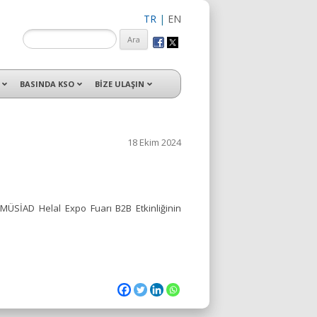
TR
|
EN
isleri ile hizmet vermektedir.
BASINDA KSO
BİZE ULAŞIN
18 Ekim 2024
MÜSİAD Helal Expo Fuarı B2B Etkinliğinin