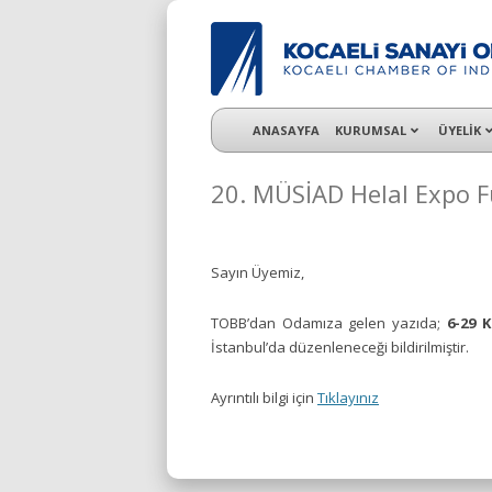
KSO 3500’ü aşkın sanayi kuruluşuna uzman ç
ANASAYFA
KURUMSAL
ÜYELİK
20. MÜSİAD Helal Expo Fu
Sayın Üyemiz,
TOBB’dan Odamıza gelen yazıda;
6-29 K
İstanbul’da düzenleneceği bildirilmiştir.
Ayrıntılı bilgi için
Tıklayınız