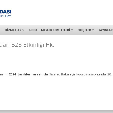
alışanları ile İzmit Merkez, Çayırova, Dilovası, Gebze ve İMES OSB’deki of
HİZMETLER
E-ODA
MESLEK KOMİTELERİ
PROJELER
YAYINLAR
arı B2B Etkinliği Hk.
asım 2024 tarihleri arasında
Ticaret Bakanlığı koordinasyonunda 20. 