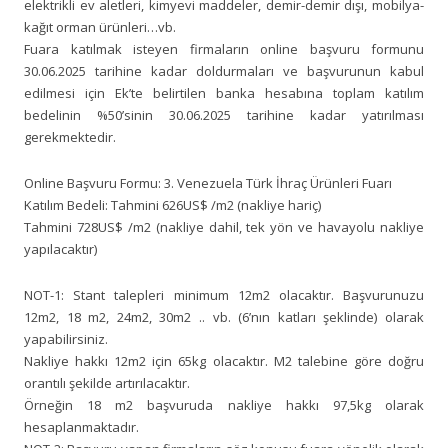
elektrikli ev aletleri, kimyevi maddeler, demir-demir dışı, mobilya-
kağıt orman ürünleri…vb.
Fuara katılmak isteyen firmaların online başvuru formunu
30.06.2025 tarihine kadar doldurmaları ve başvurunun kabul
edilmesi için Ek’te belirtilen banka hesabına toplam katılım
bedelinin %50’sinin 30.06.2025 tarihine kadar yatırılması
gerekmektedir.
Online Başvuru Formu: 3. Venezuela Türk İhraç Ürünleri Fuarı
Katılım Bedeli: Tahmini 626US$ /m2 (nakliye hariç)
Tahmini 728US$ /m2 (nakliye dahil, tek yön ve havayolu nakliye
yapılacaktır)
NOT-1: Stant talepleri minimum 12m2 olacaktır. Başvurunuzu
12m2, 18 m2, 24m2, 30m2 .. vb. (6’nın katları şeklinde) olarak
yapabilirsiniz.
Nakliye hakkı 12m2 için 65kg olacaktır. M2 talebine göre doğru
orantılı şekilde artırılacaktır.
Örneğin 18 m2 başvuruda nakliye hakkı 97,5kg olarak
hesaplanmaktadır.