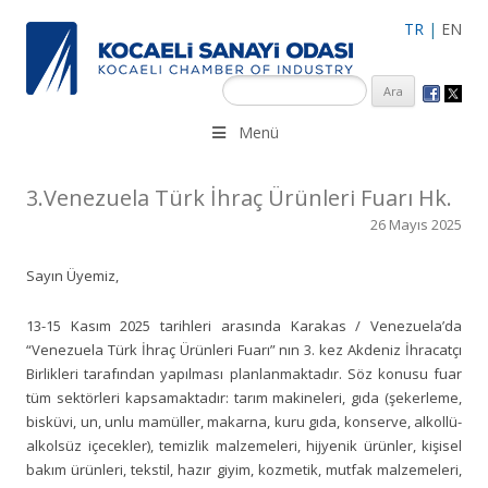
TR
|
EN
KSO 3500’ü aşkın sanayi kuruluşuna uzman çalışanları ile İzmit
Menü
Merkez, Çayırova, Dilovası, Gebze ve İMES OSB’deki ofisleri ile
hizmet vermektedir.
3.Venezuela Türk İhraç Ürünleri Fuarı Hk.
26 Mayıs 2025
Sayın Üyemiz,
13-15 Kasım 2025 tarihleri arasında Karakas / Venezuela’da
“Venezuela Türk İhraç Ürünleri Fuarı” nın 3. kez Akdeniz İhracatçı
Birlikleri tarafından yapılması planlanmaktadır. Söz konusu fuar
tüm sektörleri kapsamaktadır: tarım makineleri, gıda (şekerleme,
bisküvi, un, unlu mamüller, makarna, kuru gıda, konserve, alkollü-
alkolsüz içecekler), temizlik malzemeleri, hijyenik ürünler, kişisel
bakım ürünleri, tekstil, hazır giyim, kozmetik, mutfak malzemeleri,