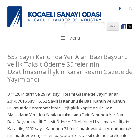
TR
|
EN
KSO 3500’ü aşkın sanayi kuruluşuna uzman çalışanları ile İzmit
Menü
Merkez, Çayırova, Dilovası, Gebze ve İMES OSB’deki ofisleri ile
hizmet vermektedir.
552 Sayılı Kanunda Yer Alan Bazı Başvuru
ve İlk Taksit Ödeme Sürelerinin
Uzatılmasına İlişkin Karar Resmi Gazete'de
Yayımlandı.
0.11.2014 tarih ve 29191 sayılı Resmi Gazete’de yayımlanan
2014/7016 Sayılı 6552 Sayılı İş Kanunu ile Bazı Kanun ve Kanun
Hükmünde Kararnamelerde Değişiklik Yapılması ile Bazı
Alacakların Yeniden Yapılandırılmasına Dair Kanunda Yer Alan
Bazı Başvuru ve İlk Taksit Ödeme Sürelerinin Uzatılmasına İlişkin
Karar ile; 6552 sayılı Kanunun 73 üncü maddesinden yararlanmak
için maddede öngörülen başvuru ve ilk taksit ödeme süreleri ile