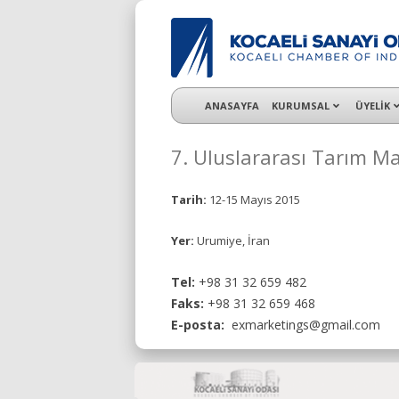
KSO 3500’ü aşkın sanayi kuruluşuna uzman ç
ANASAYFA
KURUMSAL
ÜYELİK
7. Uluslararası Tarım Mak
Tarih:
12-15 Mayıs 2015
Yer:
Urumiye, İran
Tel:
+98 31 32 659 482
Faks:
+98 31 32 659 468
E-posta:
exmarketings@gmail.com ​