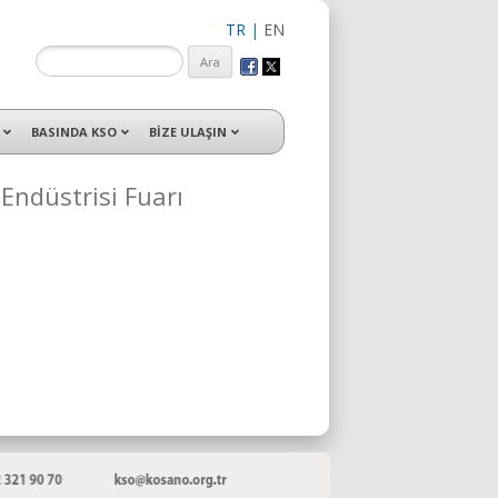
TR
|
EN
isleri ile hizmet vermektedir.
BASINDA KSO
BİZE ULAŞIN
 Endüstrisi Fuarı