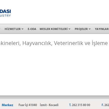
alışanları ile İzmit Merkez, Çayırova, Dilovası, Gebze ve İMES OSB’deki of
HİZMETLER
E-ODA
MESLEK KOMİTELERİ
PROJELER
YAYINLAR
ineleri, Hayvancılık, Veterinerlik ve İşleme