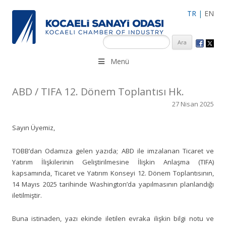
TR
|
EN
KSO 3500’ü aşkın sanayi kuruluşuna uzman çalışanları ile İzmit
Menü
Merkez, Çayırova, Dilovası, Gebze ve İMES OSB’deki ofisleri ile
hizmet vermektedir.
ABD / TIFA 12. Dönem Toplantısı Hk.
27 Nisan 2025
Sayın Üyemiz,
TOBB’dan Odamıza gelen yazıda; ABD ile imzalanan Ticaret ve
Yatırım İlişkilerinin Geliştirilmesine İlişkin Anlaşma (TIFA)
kapsamında, Ticaret ve Yatırım Konseyi 12. Dönem Toplantısının,
14 Mayıs 2025 tarihinde Washington’da yapılmasının planlandığı
iletilmiştir.
Buna istinaden, yazı ekinde iletilen evraka ilişkin bilgi notu ve