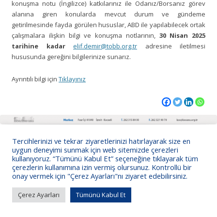
konuşma notu (İngilizce) katkılarınız ile Odanız/Borsanız görev
alanına giren konularda mevcut durum ve gündeme
getirilmesinde fayda görülen hususlar, ABD ile yapılabilecek ortak
çalışmalara ilişkin bilgi ve konuşma notlarının,
30 Nisan 2025
tarihine kadar
elif.demir@tobb.org.tr
adresine iletilmesi
hususunda gereğini bilgilerinize sunarız.
Ayrıntılı bilgi için
Tıklayınız
KSO Bilgi İşlem
Tercihlerinizi ve tekrar ziyaretlerinizi hatırlayarak size en
uygun deneyimi sunmak için web sitemizde çerezleri
kullanıyoruz. “Tümünü Kabul Et” seçeneğine tıklayarak tüm
çerezlerin kullanımına izin vermiş olursunuz. Kontrollü bir
onay vermek için "Çerez Ayarları"nı ziyaret edebilirsiniz.
Çerez Ayarları
Tümünü Kabul Et