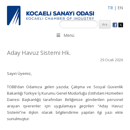
TR
|
EN
KSO 3500’ü aşkın sanayi kuruluşuna uzman çalışanları ile İzmit
Menü
Merkez, Çayırova, Dilovası, Gebze ve İMES OSB’deki ofisleri ile
hizmet vermektedir.
Aday Havuz Sistemi Hk.
29 Ocak 2026
Sayın Üyemiz,
TOBB’dan Odamıza gelen yazıda; Çalışma ve Sosyal Güvenlik
Bakanlığı Türkiye İş Kurumu Genel Müdürlüğü (İstihdam Hizmetleri
Dairesi Başkanlığı) tarafından Birliğimize gönderilen personel
arayan işverenler için uygulamaya geçirilen “Aday Havuz
Sistemi”ne ilişkin olarak bilgilendirme yapılan ilgi yazı ekte
sunulmuştur.