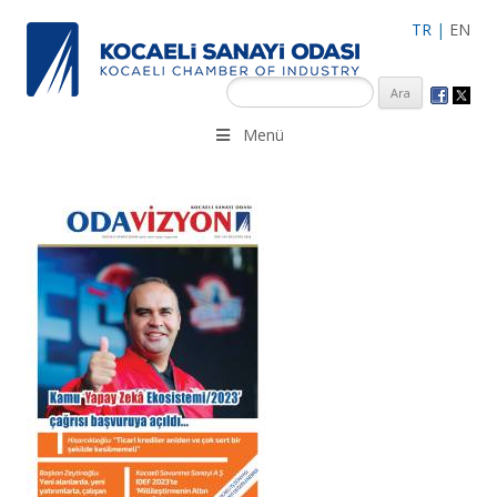
TR
|
EN
KSO 3500’ü aşkın sanayi kuruluşuna uzman çalışanları ile İzmit
Menü
Merkez, Çayırova, Dilovası, Gebze ve İMES OSB’deki ofisleri ile
hizmet vermektedir.