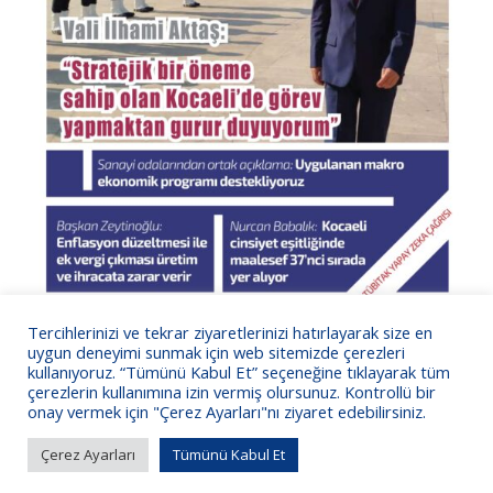
Tercihlerinizi ve tekrar ziyaretlerinizi hatırlayarak size en
Ağustos 2024 Sayısı için tıklayın
uygun deneyimi sunmak için web sitemizde çerezleri
30 Nisan 2025
kullanıyoruz. “Tümünü Kabul Et” seçeneğine tıklayarak tüm
çerezlerin kullanımına izin vermiş olursunuz. Kontrollü bir
onay vermek için "Çerez Ayarları"nı ziyaret edebilirsiniz.
Çerez Ayarları
Tümünü Kabul Et
KSO Bilgi İşlem