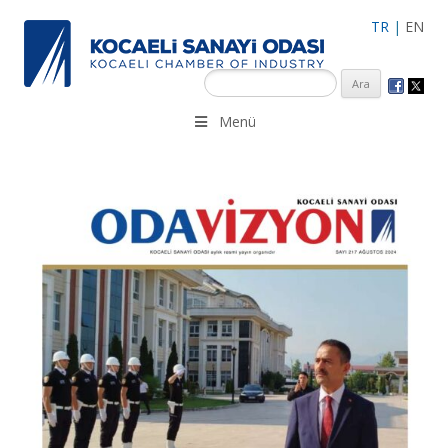
TR
|
EN
KSO 3500’ü aşkın sanayi kuruluşuna uzman çalışanları ile İzmit
Menü
Merkez, Çayırova, Dilovası, Gebze ve İMES OSB’deki ofisleri ile
hizmet vermektedir.