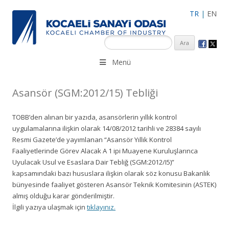
TR
|
EN
KSO 3500’ü aşkın sanayi kuruluşuna uzman çalışanları ile İzmit
Menü
Merkez, Çayırova, Dilovası, Gebze ve İMES OSB’deki ofisleri ile
hizmet vermektedir.
Asansör (SGM:2012/15) Tebliği
TOBB’den alınan bir yazıda, asansörlerin yıllık kontrol
uygulamalarına ilişkin olarak 14/08/2012 tarihli ve 28384 sayılı
Resmi Gazete’de yayımlanan “Asansör Yıllık Kontrol
Faaliyetlerinde Görev Alacak A 1 ipi Muayene Kuruluşlarınca
Uyulacak Usul ve Esaslara Dair Tebliğ (SGM:2012/I5)”
kapsamındaki bazı hususlara ilişkin olarak söz konusu Bakanlık
bünyesinde faaliyet gösteren Asansör Teknik Komitesinin (ASTEK)
almış olduğu karar gönderilmiştir.
İlgili yazıya ulaşmak için
tıklayınız.