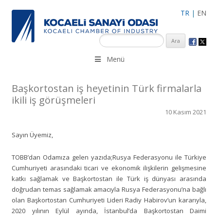
TR
|
EN
KSO 3500’ü aşkın sanayi kuruluşuna uzman çalışanları ile İzmit
Menü
Merkez, Çayırova, Dilovası, Gebze ve İMES OSB’deki ofisleri ile
hizmet vermektedir.
Başkortostan iş heyetinin Türk firmalarla
ikili iş görüşmeleri
10 Kasım 2021
Sayın Üyemiz,
TOBB’dan Odamıza gelen yazıda;Rusya Federasyonu ile Türkiye
Cumhuriyeti arasındaki ticari ve ekonomik ilişkilerin gelişmesine
katkı sağlamak ve Başkortostan ile Türk iş dünyası arasında
doğrudan temas sağlamak amacıyla Rusya Federasyonu’na bağlı
olan Başkortostan Cumhuriyeti Lideri Radiy Habirov’un kararıyla,
2020 yılının Eylül ayında, İstanbul’da Başkortostan Daimi