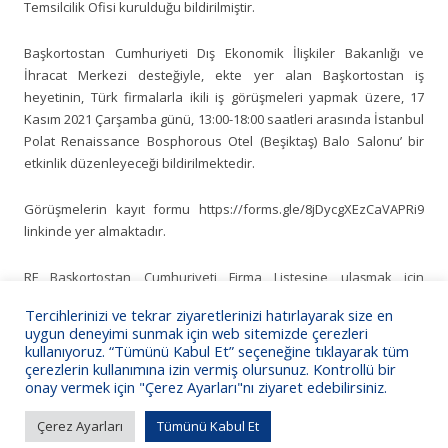
Temsilcilik Ofisi kurulduğu bildirilmiştir.
Başkortostan Cumhuriyeti Dış Ekonomik İlişkiler Bakanlığı ve
İhracat Merkezi desteğiyle, ekte yer alan Başkortostan iş
heyetinin, Türk firmalarla ikili iş görüşmeleri yapmak üzere, 17
Kasım 2021 Çarşamba günü, 13:00-18:00 saatleri arasında İstanbul
Polat Renaissance Bosphorous Otel (Beşiktaş) Balo Salonu’ bir
etkinlik düzenleyeceği bildirilmektedir.
Görüşmelerin kayıt formu https://forms.gle/8jDycgXEzCaVAPRi9
linkinde yer almaktadır.
RF Başkortostan Cumhuriyeti Firma Listesine ulaşmak için
tıklayınız.
Tercihlerinizi ve tekrar ziyaretlerinizi hatırlayarak size en
uygun deneyimi sunmak için web sitemizde çerezleri
Bilgilerinize sunarız.
kullanıyoruz. “Tümünü Kabul Et” seçeneğine tıklayarak tüm
çerezlerin kullanımına izin vermiş olursunuz. Kontrollü bir
onay vermek için "Çerez Ayarları"nı ziyaret edebilirsiniz.
Çerez Ayarları
Tümünü Kabul Et