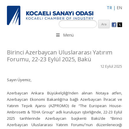
TR
|
EN
KSO 3500’ü aşkın sanayi kuruluşuna uzman çalışanları ile İzmit
Menü
Merkez, Çayırova, Dilovası, Gebze ve İMES OSB’deki ofisleri ile
hizmet vermektedir.
Birinci Azerbaycan Uluslararası Yatırım
Forumu, 22-23 Eylül 2025, Bakü
12 Eylül 2025
Sayın Üyemiz,
Azerbaycan Ankara Büyükelçiliği’nden alınan Notaya atfen,
Azerbaycan Ekonomi Bakanlığı’na bağlı Azerbaycan İhracat ve
Yatırım Teşvik Ajansı (AZPROMO) ile “The European House-
Ambrosetti & TEHA Group” adlı kuruluşun işbirliğinde, 22-23 Eylül
2025 tarihlerinde Azerbaycan başkenti Bakü’de “Birinci
Azerbaycan Uluslararası Yatırım Forumu”nun düzenleneceği