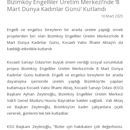
Bizimköy Engelliler Üretim Merkezi’nde ‘8
Mart Dünya Kadınlar Günü’ Kutlandı
10 Mart 2025
Engelli ve engelsiz bireylerin bir arada üretim yaptığı örnek
projelerden biri olan Bizimköy Engelliler Üretim Merkezi’nde 8
Mart Dünya Kadınlar Günü, Kocaeli Valisi İlhami Aktaş’ın da
katıldığı etkinlikle kutlandı
Kocaeli Sanayi Odası’nın büyük önem verdiği sosyal sorumluluk
projesi Bizimköy Engelliler Üretim Merkezi’nde 8 Mart Dünya
Kadınlar Günü kutlandı. Engelli ve engelsiz bireylerin bir arada
dayanışma içerisinde üretim yaptığı Bizimköy’de yapılan
kutlamaya Kocaeli Valisi İlhami Aktaş, Kocaeli Sanayi Odası (KSO)
Başkanı Ayhan Zeytinoğlu, Bizimköy Engelliler Üretim Merkezi
Vakfı Genel Müdürü Hüsnü Bayraktar katılım sağladı. Vali Aktaş
ve Başkan Zeytinoğlu, Bizimköy’ün kadın çalışanlara çiçek
vererek, günlerini tek tek kutladılar.
KSO Başkanı Zeytinoğlu, “Bizler için hakikaten çok değerlisiniz.