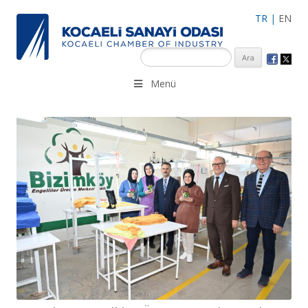
TR
|
EN
KSO 3500’ü aşkın sanayi kuruluşuna uzman çalışanları ile İzmit
Menü
Merkez, Çayırova, Dilovası, Gebze ve İMES OSB’deki ofisleri ile
hizmet vermektedir.