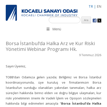
TR
|
EN
KSO 3500’ü aşkın sanayi kuruluşuna uzman çalışanları ile İzmit
Menü
Merkez, Çayırova, Dilovası, Gebze ve İMES OSB’deki ofisleri ile
hizmet vermektedir.
Borsa İstanbul’da Halka Arz ve Kur Riski
Yönetimi Webinar Programı Hk.
9 Temmuz 2026
Sayın Üyemiz,
TOBB’dan Odamıza gelen yazıda; Birliğimiz ve Borsa İstanbul
koordinasyonunda, üye kuruluş ve firmalarımızın Borsa
İstanbul’un sunduğu olanakları yakından tanımaları, halka arz
süreçleri hakkında birinci elden ve doğru bilgiye ulaşmaları, kur
riski yönetiminin önemi ile Vadeli İşlem ve Opsiyon sözleşmeleri
hakkında bilgi edinmeleri amacıyla “
Borsa İstanbul’da Halka