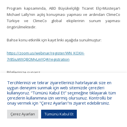
Program kapsamında, ABD Büyükelçiliği Ticaret Elçi-Müsteşar’ı
Michael Lally’nin açılış konuşması yapması ve ardından ClimeCo
Türkiye ve ClimeCo global ekiplerinin sunum yapması
öngörülmektedir.
Bahse konu etkinlik için kayıt linki aşağıda sunulmuştur:
https://zoom.us/webinar/register/WN_KOXH-
7r8SiuWXQBOMyLmYQ#/registration
Bilgilerinize sunarız
Tercihlerinizi ve tekrar ziyaretlerinizi hatırlayarak size en
uygun deneyimi sunmak için web sitemizde çerezleri
kullanıyoruz. “Tümünü Kabul Et” seçeneğine tıklayarak tüm
çerezlerin kullanımına izin vermiş olursunuz. Kontrollü bir
onay vermek için "Çerez Ayarları"nı ziyaret edebilirsiniz.
KSO Bilgi İşlem
Çerez Ayarları
Tümünü Kabul Et