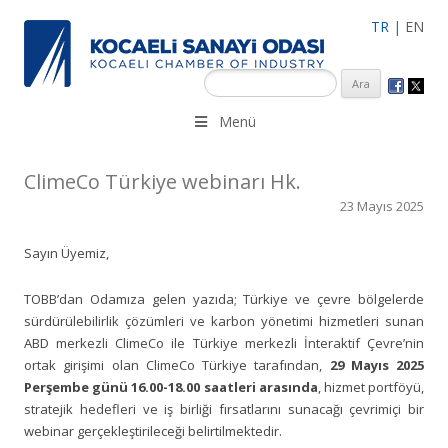
TR
|
EN
KSO 3500’ü aşkın sanayi kuruluşuna uzman çalışanları ile İzmit
Menü
Merkez, Çayırova, Dilovası, Gebze ve İMES OSB’deki ofisleri ile
hizmet vermektedir.
ClimeCo Türkiye webinarı Hk.
23 Mayıs 2025
Sayın Üyemiz,
TOBB’dan Odamıza gelen yazıda; Türkiye ve çevre bölgelerde
sürdürülebilirlik çözümleri ve karbon yönetimi hizmetleri sunan
ABD merkezli ClimeCo ile Türkiye merkezli İnteraktif Çevre’nin
ortak girişimi olan ClimeCo Türkiye tarafından,
29 Mayıs 2025
Perşembe günü 16.00-18.00 saatleri arasında
, hizmet portföyü,
stratejik hedefleri ve iş birliği fırsatlarını sunacağı çevrimiçi bir
webinar gerçekleştirileceği belirtilmektedir.