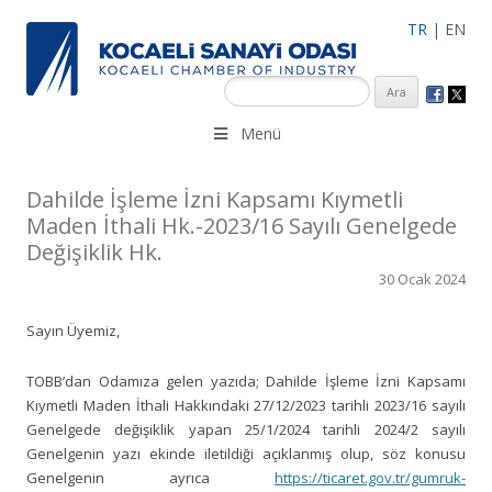
TR
|
EN
KSO 3500’ü aşkın sanayi kuruluşuna uzman çalışanları ile İzmit
Menü
Merkez, Çayırova, Dilovası, Gebze ve İMES OSB’deki ofisleri ile
hizmet vermektedir.
Dahilde İşleme İzni Kapsamı Kıymetli
Maden İthali Hk.-2023/16 Sayılı Genelgede
Değişiklik Hk.
30 Ocak 2024
Sayın Üyemiz,
TOBB’dan Odamıza gelen yazıda; Dahilde İşleme İzni Kapsamı
Kıymetli Maden İthali Hakkındaki 27/12/2023 tarihli 2023/16 sayılı
Genelgede değişiklik yapan 25/1/2024 tarihli 2024/2 sayılı
Genelgenin yazı ekinde iletildiği açıklanmış olup, söz konusu
Genelgenin ayrıca
https://ticaret.gov.tr/gumruk-