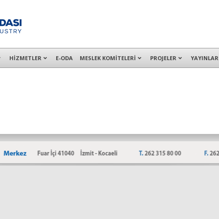
alışanları ile İzmit Merkez, Çayırova, Dilovası, Gebze ve İMES OSB’deki of
HİZMETLER
E-ODA
MESLEK KOMİTELERİ
PROJELER
YAYINLAR