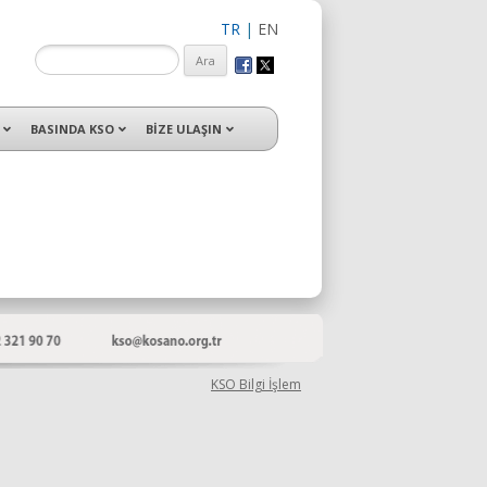
TR
|
EN
isleri ile hizmet vermektedir.
BASINDA KSO
BİZE ULAŞIN
KSO Bilgi İşlem