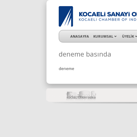
KSO 3500’ü aşkın sanayi kuruluşuna uzman ç
ANASAYFA
KURUMSAL
ÜYELİK
deneme basında
deneme