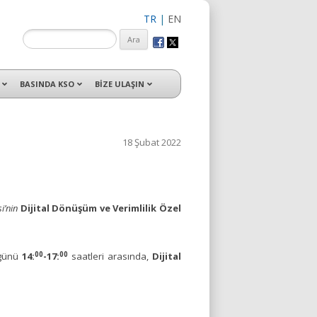
TR
|
EN
isleri ile hizmet vermektedir.
BASINDA KSO
BİZE ULAŞIN
18 Şubat 2022
i’nin
Dijital Dönüşüm ve Verimlilik Özel
00
00
günü
14:
-17:
saatleri arasında,
Dijital