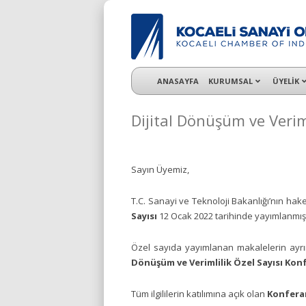
KSO 3500’ü aşkın sanayi kuruluşuna uzman ç
ANASAYFA
KURUMSAL
ÜYELİK
Dijital Dönüşüm ve Verim
Sayın Üyemiz,
T.C. Sanayi ve Teknoloji Bakanlığı’nın hake
Sayısı
12 Ocak 2022
tarihinde yayımlanmışt
Özel sayıda yayımlanan makalelerin
ayr
Dönüşüm ve Verimlilik Özel Sayısı Kon
Tüm ilgililerin katılımına açık olan
Konfera