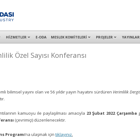
alışanları ile İzmit Merkez, Çayırova, Dilovası, Gebze ve İMES OSB’deki of
HİZMETLER
E-ODA
MESLEK KOMİTELERİ
PROJELER
YAYINLAR
lilik Özel Sayısı Konferansı
mli bilimsel yayını olan ve 56 yıldır yayın hayatını sürdüren
Verimlilik Dergis
ır.
ıntılarının kamuoyu ile paylaşılması amacıyla
23 Şubat 2022 Çarşamba
feransı
(çevrimiçi)
düzenlenecektir.
ns Programı
’na ulaşmak için
tıklayınız
.