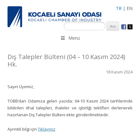
TR
|
EN
KSO 3500’ü aşkın sanayi kuruluşuna uzman çalışanları ile İzmit
Menü
Merkez, Çayırova, Dilovası, Gebze ve İMES OSB’deki ofisleri ile
hizmet vermektedir.
Dış Talepler Bülteni (04 – 10 Kasım 2024)
Hk.
18 Kasım 2024
Sayın Üyemiz,
TOBB’dan Odamıza gelen yazıda; 04-10 Kasım 2024 tarihlerinde
bildirilen ithal talepleri, ihaleler ve işbirliği teklifleri derlenerek
hazırlanan Dış Talepler Bülteni ekte gönderilmektedir.
Ayrıntılı bilgi için
Tıklayınız