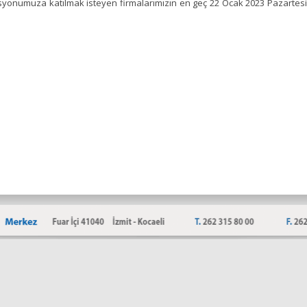
yonumuza katılmak isteyen firmalarımızın en geç 22 Ocak 2023 Pazartesi t