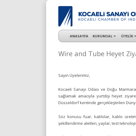
KSO 3500’ü aşkın sanayi kuruluşuna uzman ç
ANASAYFA
KURUMSAL
ÜYELİK
Wire and Tube Heyet Ziy
Sayın Üyelerimiz,
Kocaeli Sanayi Odası ve Doğu Marmara A
sağlamak amacıyla yurtdışı heyet ziyaret
Düsseldorf kentinde gerçekleştirilen Dünya
Söz konusu fuar; kablolar, kablo üretim,
şekillendirme aletleri, yaylar, test teknoloj