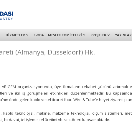
alışanları ile İzmit Merkez, Çayırova, Dilovası, Gebze ve İMES OSB’deki of
HİZMETLER
E-ODA
MESLEK KOMİTELERİ
PROJELER
YAYINLAR
areti (Almanya, Düsseldorf) Hk.
BİGEM organizasyonunda, üye firmaların rekabet gücünü artırmak ve 
leri ve ikili iş görüşmeleri etkinlikleri düzenlenmektedir. Bu kapsam
’nın önde gelen kablo ve tel ticaret fuarı Wire & Tube’e heyet ziyareti pla
 kablo teknolojisi, makine, malzeme teknolojisi, ölçüm sistemleri, met
isi, hırdavat, tel işleme, tel üretimi vb. sektörleri kapsamaktadır.