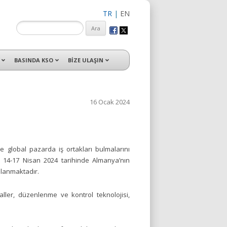
TR
|
EN
isleri ile hizmet vermektedir.
BASINDA KSO
BİZE ULAŞIN
16 Ocak 2024
global pazarda iş ortakları bulmalarını
da 14-17 Nisan 2024 tarihinde Almanya’nın
nlanmaktadır.
aller, düzenlenme ve kontrol teknolojisi,