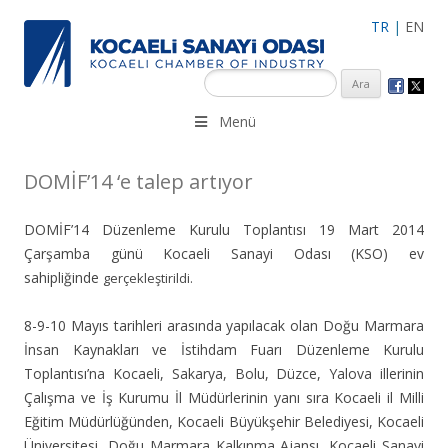
TR
|
EN
KSO 3500’ü aşkın sanayi kuruluşuna uzman çalışanları ile İzmit
Menü
Merkez, Çayırova, Dilovası, Gebze ve İMES OSB’deki ofisleri ile
hizmet vermektedir.
DOMİF’14 ‘e talep artıyor
DOMİF’14 Düzenleme Kurulu Toplantısı 19 Mart 2014
Çarşamba günü Kocaeli Sanayi Odası (KSO) ev
sahipliğinde
gerçekleştirildi.
8-9-10 Mayıs tarihleri arasında yapılacak olan Doğu Marmara
İnsan Kaynakları ve İstihdam Fuarı Düzenleme Kurulu
Toplantısı’na Kocaeli, Sakarya, Bolu, Düzce, Yalova illerinin
Çalışma ve İş Kurumu İl Müdürlerinin yanı sıra Kocaeli il Milli
Eğitim Müdürlüğünden, Kocaeli Büyükşehir Belediyesi, Kocaeli
Üniversitesi, Doğu Marmara Kalkınma Ajansı, Kocaeli Sanayi