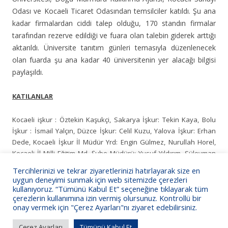
Odası ve Kocaeli Ticaret Odasından temsilciler katıldı. Şu ana
kadar firmalardan ciddi talep olduğu, 170 standın firmalar
tarafından rezerve edildiği ve fuara olan talebin giderek arttığı
aktarıldı. Üniversite tanıtım günleri temasıyla düzenlenecek
olan fuarda şu ana kadar 40 üniversitenin yer alacağı bilgisi
paylaşıldı.
KATILANLAR
Kocaeli işkur : Öztekin Kaşukçi, Sakarya İşkur: Tekin Kaya, Bolu
İşkur : İsmail Yalçın, Düzce İşkur: Celil Kuzu, Yalova İşkur: Erhan
Dede, Kocaeli İşkur İl Müdür Yrd: Engin Gülmez, Nurullah Horel,
Kocaeli İl Milli Eğitim Md. Şube Müdürü: Yusuf Yıldırım, Süleyman
Yıldırım, Kocaeli Büyükşehir Bld. Şube Müdürü : Bayram Bayram,
Tercihlerinizi ve tekrar ziyaretlerinizi hatırlayarak size en
Kocaeli Üniversitesi Öğretim Üyesi: Armağan Arıcı, Doğu Marmara
uygun deneyimi sunmak için web sitemizde çerezleri
Kalkınma Ajansı Koordinatör: Ahmet Yazıcı, Kocaeli Sanayi Odası:
kullanıyoruz. “Tümünü Kabul Et” seçeneğine tıklayarak tüm
çerezlerin kullanımına izin vermiş olursunuz. Kontrollü bir
Aydın Kılınç, Kocaeli Ticaret Odası : Özlem Taşkır.
onay vermek için "Çerez Ayarları"nı ziyaret edebilirsiniz.
Çerez Ayarları
Tümünü Kabul Et