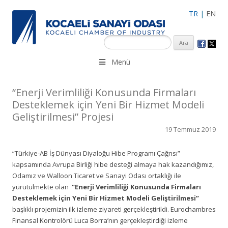
TR
|
EN
KSO 3500’ü aşkın sanayi kuruluşuna uzman çalışanları ile İzmit
Menü
Merkez, Çayırova, Dilovası, Gebze ve İMES OSB’deki ofisleri ile
hizmet vermektedir.
“Enerji Verimliliği Konusunda Firmaları
Desteklemek için Yeni Bir Hizmet Modeli
Geliştirilmesi” Projesi
19 Temmuz 2019
“Türkiye-AB İş Dünyası Diyaloğu Hibe Programı Çağrısı”
kapsamında Avrupa Birliği hibe desteği almaya hak kazandığımız,
Odamız ve Walloon Ticaret ve Sanayi Odası ortaklığı ile
yürütülmekte olan
“Enerji Verimliliği Konusunda Firmaları
Desteklemek için Yeni Bir Hizmet Modeli Geliştirilmesi”
başlıklı projemizin ilk izleme ziyareti gerçekleştirildi. Eurochambres
Finansal Kontrolörü Luca Borra’nın gerçekleştirdiği izleme