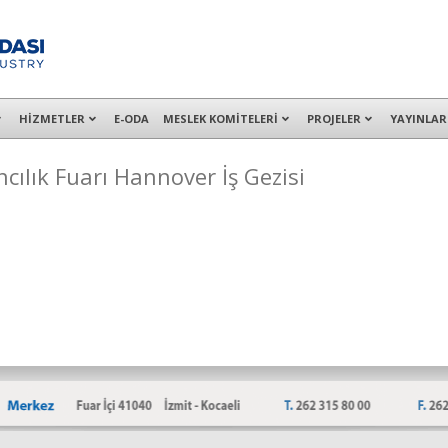
alışanları ile İzmit Merkez, Çayırova, Dilovası, Gebze ve İMES OSB’deki of
HİZMETLER
E-ODA
MESLEK KOMİTELERİ
PROJELER
YAYINLAR
cılık Fuarı Hannover İş Gezisi