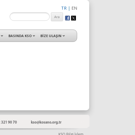
TR
|
EN
isleri ile hizmet vermektedir.
BASINDA KSO
BİZE ULAŞIN
KSO Bilgi İşlem