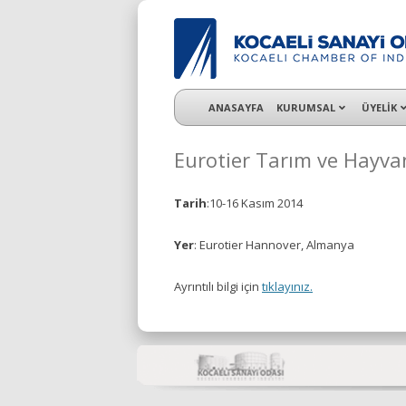
KSO 3500’ü aşkın sanayi kuruluşuna uzman ç
ANASAYFA
KURUMSAL
ÜYELİK
Eurotier Tarım ve Hayvan
Tarih
:10-16 Kasım 2014
Yer
: Eurotier Hannover, Almanya
Ayrıntılı bilgi için
tıklayınız.