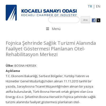
TR
|
EN
KSO 3500’ü aşkın sanayi kuruluşuna uzman çalışanları ile İzmit
Menü
Merkez, Çayırova, Dilovası, Gebze ve İMES OSB’deki ofisleri ile
hizmet vermektedir.
Fojnica Şehrinde Sağlık Turizmi Alanında
Faaliyet Göstermesi Planlanan Otel-
Rehabilitasyon Merkezi
Ülke:
BOSNA HERSEK
Açıklama
T.C. Ekonomi Bakanlığı, Serbest Bölgeler, Yurtdışı Yatırım ve
Hizmetler Genel Müdürlüğü’nden alınan 11.11.2015 tarihli bir
yazıda, Saraybosna Ticaret Müşavirliği’nden alınan bir yazıya
atıfta bulunularak, Türk-Bosna Hersek ortak girişimi olan Liva
Energy d.o.o. Şirketi’nin Bosna Hersek’in Fojnica şehrinde sağlık
turizmi alanında faaliyet göstermesi planlanan otel-