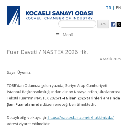
TR
|
EN
KSO 3500’ü aşkın sanayi kuruluşuna uzman çalışanları ile İzmit
Menü
Merkez, Çayırova, Dilovası, Gebze ve İMES OSB’deki ofisleri ile
hizmet vermektedir.
Fuar Daveti / NASTEX 2026 Hk.
4 Aralık 2025
Sayın Üyemiz,
TOBB’dan Odamıza gelen yazıda; Suriye Arap Cumhuriyeti
İstanbul Başkonsolosluğu’ndan alınan Notaya atfen, Uluslararası
Tekstil Fuarı’nın (NASTEX 2026)
1-4 Nisan 2026 tarihleri arasında
Şam Fuar alanında
düzenleneceği belirtilmektedir.
Detaylı bilgi ve kayıt için
https://nastexfair.com/tr/hakkimizda/
adresi ziyaret edilmelidir.