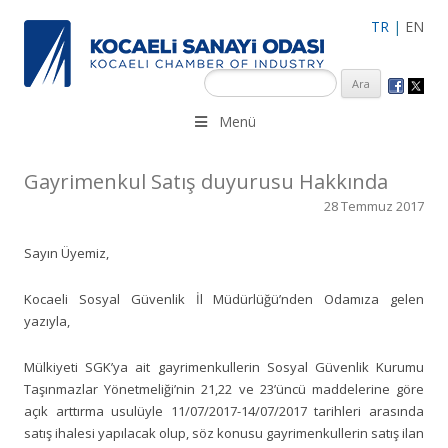
TR
|
EN
KSO 3500’ü aşkın sanayi kuruluşuna uzman çalışanları ile İzmit
Menü
Merkez, Çayırova, Dilovası, Gebze ve İMES OSB’deki ofisleri ile
hizmet vermektedir.
Gayrimenkul Satış duyurusu Hakkında
28 Temmuz 2017
Sayın Üyemiz,
Kocaeli Sosyal Güvenlik İl Müdürlüğü’nden Odamıza gelen
yazıyla,
Mülkiyeti SGK’ya ait gayrimenkullerin Sosyal Güvenlik Kurumu
Taşınmazlar Yönetmeliği’nin 21,22 ve 23’üncü maddelerine göre
açık arttırma usulüyle 11/07/2017-14/07/2017 tarihleri arasında
satış ihalesi yapılacak olup, söz konusu gayrimenkullerin satış ilan