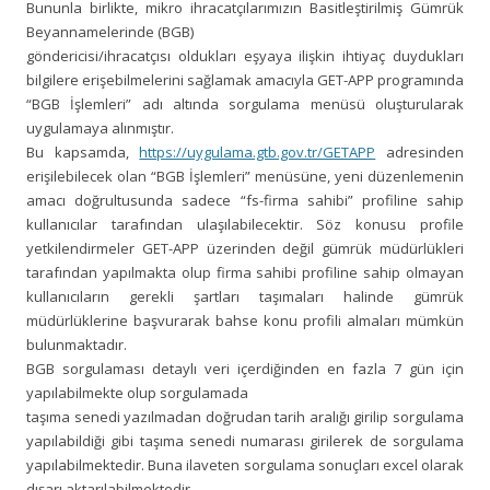
Bununla birlikte, mikro ihracatçılarımızın Basitleştirilmiş Gümrük
Beyannamelerinde (BGB)
göndericisi/ihracatçısı oldukları eşyaya ilişkin ihtiyaç duydukları
bilgilere erişebilmelerini sağlamak amacıyla GET-APP programında
“BGB İşlemleri” adı altında sorgulama menüsü oluşturularak
uygulamaya alınmıştır.
Bu kapsamda,
https://uygulama.gtb.gov.tr/GETAPP
adresinden
erişilebilecek olan “BGB İşlemleri” menüsüne, yeni düzenlemenin
amacı doğrultusunda sadece “fs-firma sahibi” profiline sahip
kullanıcılar tarafından ulaşılabilecektir. Söz konusu profile
yetkilendirmeler GET-APP üzerinden değil gümrük müdürlükleri
tarafından yapılmakta olup firma sahibi profiline sahip olmayan
kullanıcıların gerekli şartları taşımaları halinde gümrük
müdürlüklerine başvurarak bahse konu profili almaları mümkün
bulunmaktadır.
BGB sorgulaması detaylı veri içerdiğinden en fazla 7 gün için
yapılabilmekte olup sorgulamada
taşıma senedi yazılmadan doğrudan tarih aralığı girilip sorgulama
yapılabildiği gibi taşıma senedi numarası girilerek de sorgulama
yapılabilmektedir. Buna ilaveten sorgulama sonuçları excel olarak
dışarı aktarılabilmektedir.