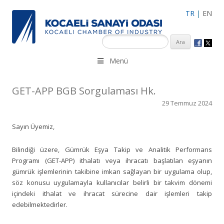
TR
|
EN
KSO 3500’ü aşkın sanayi kuruluşuna uzman çalışanları ile İzmit
Menü
Merkez, Çayırova, Dilovası, Gebze ve İMES OSB’deki ofisleri ile
hizmet vermektedir.
GET-APP BGB Sorgulaması Hk.
29 Temmuz 2024
Sayın Üyemiz,
Bilindiği üzere, Gümrük Eşya Takip ve Analitik Performans
Programı (GET-APP) ithalatı veya ihracatı başlatılan eşyanın
gümrük işlemlerinin takibine imkan sağlayan bir uygulama olup,
söz konusu uygulamayla kullanıcılar belirli bir takvim dönemi
içindeki ithalat ve ihracat sürecine dair işlemleri takip
edebilmektedirler.