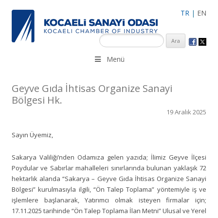
TR
|
EN
KSO 3500’ü aşkın sanayi kuruluşuna uzman çalışanları ile İzmit
Menü
Merkez, Çayırova, Dilovası, Gebze ve İMES OSB’deki ofisleri ile
hizmet vermektedir.
Geyve Gıda İhtisas Organize Sanayi
Bölgesi Hk.
19 Aralık 2025
Sayın Üyemiz,
Sakarya Valiliği’nden Odamıza gelen yazıda; İlimiz Geyve İlçesi
Poydular ve Sabırlar mahalleleri sınırlarında bulunan yaklaşık 72
hektarlık alanda “Sakarya – Geyve Gıda İhtisas Organize Sanayi
Bölgesi” kurulmasıyla ilgili, “Ön Talep Toplama” yöntemiyle iş ve
işlemlere başlanarak, Yatırımcı olmak isteyen firmalar için;
17.11.2025 tarihinde “Ön Talep Toplama İlan Metni” Ulusal ve Yerel