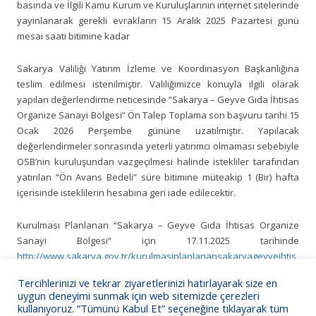
basında ve İlgili Kamu Kurum ve Kuruluşlarının internet sitelerinde
yayınlanarak gerekli evrakların 15 Aralık 2025 Pazartesi günü
mesai saati bitimine kadar
Sakarya Valiliği Yatırım İzleme ve Koordinasyon Başkanlığına
teslim edilmesi istenilmiştir. Valiliğimizce konuyla ilgili olarak
yapılan değerlendirme neticesinde “Sakarya – Geyve Gıda İhtisas
Organize Sanayi Bölgesi” Ön Talep Toplama son başvuru tarihi 15
Ocak 2026 Perşembe gününe uzatılmıştır. Yapılacak
değerlendirmeler sonrasında yeterli yatırımcı olmaması sebebiyle
OSB’nin kuruluşundan vazgeçilmesi halinde istekliler tarafından
yatırılan “Ön Avans Bedeli” süre bitimine müteakip 1 (Bir) hafta
içerisinde isteklilerin hesabına geri iade edilecektir.
Kurulması Planlanan “Sakarya – Geyve Gıda İhtisas Organize
Sanayi Bölgesi” için 17.11.2025 tarihinde
http://www.sakarya.gov.tr/kurulmasiplanlanansakaryageyveihtis
asosbontaleptoplamaduyurusu
yayınlanmıştır.
Tercihlerinizi ve tekrar ziyaretlerinizi hatırlayarak size en
uygun deneyimi sunmak için web sitemizde çerezleri
Bilgilerinize sunarız.
kullanıyoruz. “Tümünü Kabul Et” seçeneğine tıklayarak tüm