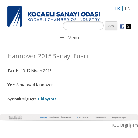
TR
|
EN
KSO 3500’ü aşkın sanayi kuruluşuna uzman çalışanları ile İzmit
Menü
Merkez, Çayırova, Dilovası, Gebze ve İMES OSB’deki ofisleri ile
hizmet vermektedir.
Hannover 2015 Sanayi Fuarı
Tarih:
13-17 Nisan 2015
Yer:
Almanya\Hannover
Ayrıntılı bilgi için
tıklayınız.
KSO Bilgi İşlem