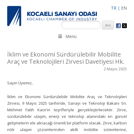
TR
|
EN
KSO 3500’ü aşkın sanayi kuruluşuna uzman çalışanları ile İzmit
Menü
Merkez, Çayırova, Dilovası, Gebze ve İMES OSB’deki ofisleri ile
hizmet vermektedir.
İklim ve Ekonomi Sürdürülebilir Mobilite
Araç ve Teknolojileri Zirvesi Davetiyesi Hk.
2 Mayıs 2025
Sayın Üyemiz,
İklim ve Ekonomi Sürdürülebilir Mobilite Araç ve Teknolojileri
Zirvesi, 9 Mayıs 2025 tarihinde, Sanayi ve Teknoloji Bakanı Sn.
Mehmet Fatih Kacır’ın teşrifleriyle gerçekleştirilecektir. Zirve,
sürdürülebilir ulaşım, enerji ve teknoloji alanındaki en güncel
gelişmelerin ele alınacağı önemli bir platform olacak. Zirve, karbon
nötr ulaşım çözümlerinden akıllı mobilite sistemlerine,