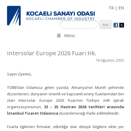
TR
|
EN
KSO 3500’ü aşkın sanayi kuruluşuna uzman çalışanları ile İzmit
Menü
Merkez, Çayırova, Dilovası, Gebze ve İMES OSB’deki ofisleri ile
hizmet vermektedir.
Intersolar Europe 2026 Fuarı Hk.
19 Ağustos 2025
Sayın Üyemiz,
TOBB’dan Odamıza gelen yazıda; Almanya’nın Münih şehrinde
düzenlenen, dünyanın önemli ve kapsamlı enerji fuarlarından biri
olan Intersolar Europe 2026 Fuarı’nın Türkiye milli iştirak
organizasyonunun,
23 – 25 Haziran 2026 tarihleri arasında
İstanbul Ticaret Odasınca
düzenleneceği ifade edilmektedir.
Fuarla ilgilenen firmalar, etkinliğe dair detaylı bilgilere ekte yer