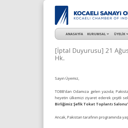
KSO 3500’ü aşkın sanayi kuruluşuna uzman ç
ANASAYFA
KURUMSAL
ÜYELİK
[İptal Duyurusu] 21 Ağus
Hk.
Sayın Üyemiz,
TOBB’dan Odamıza gelen yazıda; Pakistan
heyetin ülkemizi ziyaret ederek çeşitli se
Birliğimiz Şefik Tokat Toplantı Salonu
Ancak, Pakistan tarafının programında yaşa