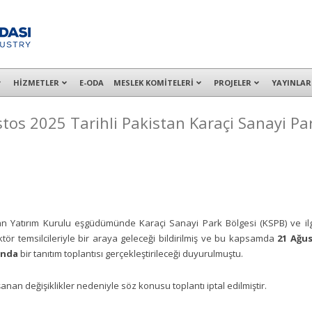
alışanları ile İzmit Merkez, Çayırova, Dilovası, Gebze ve İMES OSB’deki of
HİZMETLER
E-ODA
MESLEK KOMİTELERİ
PROJELER
YAYINLAR
tos 2025 Tarihli Pakistan Karaçi Sanayi Pa
 Yatırım Kurulu eşgüdümünde Karaçi Sanayi Park Bölgesi (KSPB) ve ilg
ktör temsilcileriyle bir araya geleceği bildirilmiş ve bu kapsamda
21 Ağu
’nda
bir tanıtım toplantısı gerçekleştirileceği duyurulmuştu.
nan değişiklikler nedeniyle söz konusu toplantı iptal edilmiştir.