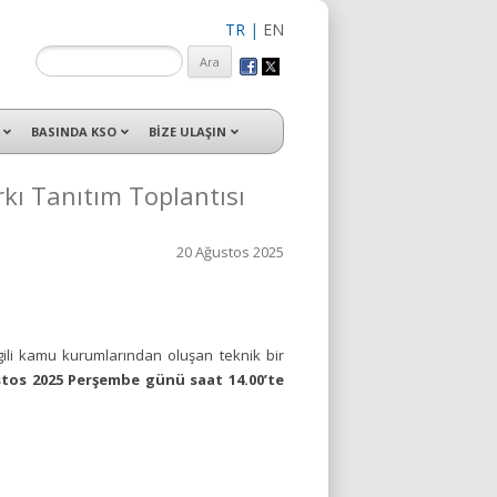
TR
|
EN
isleri ile hizmet vermektedir.
BASINDA KSO
BİZE ULAŞIN
rkı Tanıtım Toplantısı
20 Ağustos 2025
ili kamu kurumlarından oluşan teknik bir
stos 2025 Perşembe günü saat 14.00’te