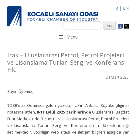
TR
|
EN
KSO 3500’ü aşkın sanayi kuruluşuna uzman çalışanları ile İzmit
Menü
Merkez, Çayırova, Dilovası, Gebze ve İMES OSB’deki ofisleri ile
hizmet vermektedir.
Irak – Uluslararası Petrol, Petrol Projeleri
ve Lisanslama Turları Sergi ve Konferansı
Hk.
24 Mart 2025
Sayın Üyemiz,
TOBB’dan Odamıza gelen yazıda; Irak’ın Ankara Büyükelçiliğinin
notasına atfen,
8-11 Eylül 2025 tarihlerinde
Uluslararası Bağdat
Fuar Merkezi’nde “Üçüncü Irak Uluslararası Petrol, Petrol Projeleri
ve Lisanslama Turları Sergi ve Konferansı”nın düzenleneceği
iletilmektedir. Etkinliğin web sitesi ve iletişim bilgileri aşağıda yer