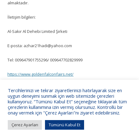
almaktadır.
İletişim bilgileri:
Al-Sakır Al Dehebi Limited Şirketi
E-posta: azhar21hadi@yahoo.com
Tel: 009647901755296/ 009647702829999
https://www.goldenfalconfairs.net/
Bilgilerinize sunarız.
Tercihlerinizi ve tekrar ziyaretlerinizi hatırlayarak size en
uygun deneyimi sunmak için web sitemizde çerezleri
kullanıyoruz. “Tümünü Kabul Et” seçeneğine tıklayarak tüm
çerezlerin kullanımına izin vermiş olursunuz. Kontrollü bir
onay vermek için "Çerez Ayarları"nı ziyaret edebilirsiniz.
KSO Bilgi İşlem
Çerez Ayarları
Tümünü Kabul Et