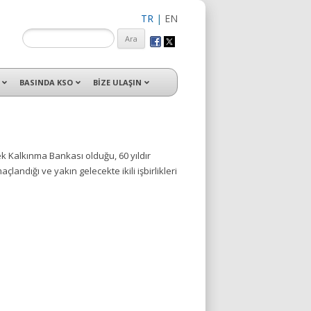
TR
|
EN
isleri ile hizmet vermektedir.
BASINDA KSO
BİZE ULAŞIN
k Kalkınma Bankası olduğu, 60 yıldır
landığı ve yakın gelecekte ikili işbirlikleri