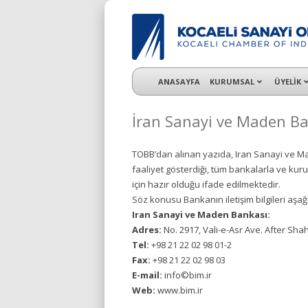
KSO 3500’ü aşkın sanayi kuruluşuna uzman ç
ANASAYFA
KURUMSAL
ÜYELİK
İran Sanayi ve Maden B
TOBB’dan alınan yazıda, Iran Sanayi ve Ma
faaliyet gösterdiği, tüm bankalarla ve kurul
için hazır olduğu ifade edilmektedir.
Söz konusu Bankanın iletişim bilgileri aşağ
Iran Sanayi ve Maden Bankası:
Adres:
No. 2917, Vali-e-Asr Ave. After Sh
Tel:
+98 21 22 02 98 01-2
Fax:
+98 21 22 02 98 03
E-mail:
info©bim.ir
Web:
www.bim.ir