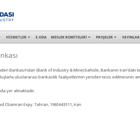
alışanları ile İzmit Merkez, Çayırova, Dilovası, Gebze ve İMES OSB’deki of
HİZMETLER
E-ODA
MESLEK KOMİTELERİ
PROJELER
YAYINLAR
ankası
den Bankası’ndan (Bank of Industry & Mine) bahisle, Bankanın Iran’daki te
uşlarla uluslararası bankacılık faaliyetlerinin yeniden tesis edilmesinin amaç
ıda yer almaktadır.
ahid Cbamran Expy. Tahran, 1965643511, Iran