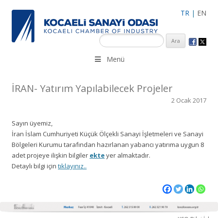
TR
|
EN
KSO 3500’ü aşkın sanayi kuruluşuna uzman çalışanları ile İzmit
Menü
Merkez, Çayırova, Dilovası, Gebze ve İMES OSB’deki ofisleri ile
hizmet vermektedir.
İRAN- Yatırım Yapılabilecek Projeler
2 Ocak 2017
Sayın üyemiz,
İran İslam Cumhuriyeti Küçük Ölçekli Sanayi İşletmeleri ve Sanayi
Bölgeleri Kurumu tarafından hazırlanan yabancı yatırıma uygun 8
adet projeye ilişkin bilgiler
ekte
yer almaktadır.
Detaylı bilgi için
tıklayınız..