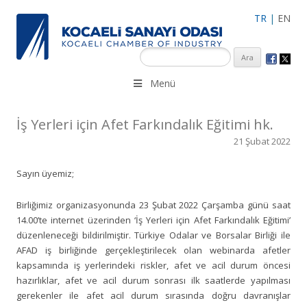
TR
|
EN
KSO 3500’ü aşkın sanayi kuruluşuna uzman çalışanları ile İzmit
Menü
Merkez, Çayırova, Dilovası, Gebze ve İMES OSB’deki ofisleri ile
hizmet vermektedir.
İş Yerleri için Afet Farkındalık Eğitimi hk.
21 Şubat 2022
Sayın üyemiz;
Birliğimiz organizasyonunda 23 Şubat 2022 Çarşamba günü saat
14.00’te internet üzerinden ‘İş Yerleri için Afet Farkındalık Eğitimi’
düzenleneceği bildirilmiştir. Türkiye Odalar ve Borsalar Birliği ile
AFAD iş birliğinde gerçekleştirilecek olan webinarda afetler
kapsamında iş yerlerindeki riskler, afet ve acil durum öncesi
hazırlıklar, afet ve acil durum sonrası ilk saatlerde yapılması
gerekenler ile afet acil durum sırasında doğru davranışlar