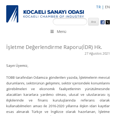
TR
|
EN
KSO 3500’ü aşkın sanayi kuruluşuna uzman çalışanları ile İzmit
Menü
Merkez, Çayırova, Dilovası, Gebze ve İMES OSB’deki ofisleri ile
hizmet vermektedir.
İşletme Değerlendirme Raporu(İDR) Hk.
27 Ağustos 2021
Sayın Üyemiz,
TOBB tarafından Odamıza gönderilen yazıda, İşletmelerin mevcut
durumlarını, sektörünün gelişimini, sektör içerisindeki konumlarını
görebilmeleri ve ekonomik faaliyetlerinin yürütülmesinde
alacakları kararlara yardımcı olması, ulusal ve uluslararası iş
ilişkilerinde ve finans kuruluşlarında referans olarak
kullanabilmeleri amacı ile 2016-2020 yıllarına ilişkin idari kayıtlar
esas alınarak Türkçe ve İngilizce olarak hazırlanan, İşletme