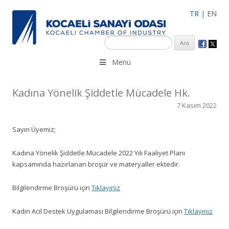
TR
|
EN
KSO 3500’ü aşkın sanayi kuruluşuna uzman çalışanları ile İzmit
Menü
Merkez, Çayırova, Dilovası, Gebze ve İMES OSB’deki ofisleri ile
hizmet vermektedir.
Kadına Yönelik Şiddetle Mücadele Hk.
7 Kasım 2022
Sayın Üyemiz;
Kadına Yönelik Şiddetle Mücadele 2022 Yılı Faaliyet Planı
kapsamında hazırlanan broşür ve materyaller ektedir.
Bilgilendirme Broşürü için
Tıklayınız
Kadın Acil Destek Uygulaması Bilgilendirme Broşürü için
Tıklayınız