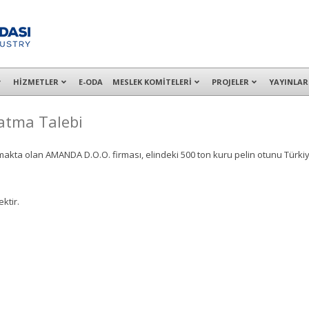
alışanları ile İzmit Merkez, Çayırova, Dilovası, Gebze ve İMES OSB’deki of
HİZMETLER
E-ODA
MESLEK KOMİTELERİ
PROJELER
YAYINLAR
atma Talebi
ğraşmakta olan AMANDA D.O.O. firması, elindeki 500 ton kuru pelin otunu Tür
ktir.