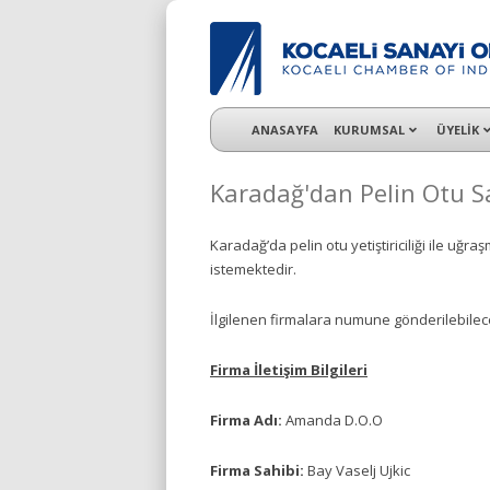
KSO 3500’ü aşkın sanayi kuruluşuna uzman ç
ANASAYFA
KURUMSAL
ÜYELİK
Karadağ'dan Pelin Otu S
Karadağ’da pelin otu yetiştiriciliği ile u
istemektedir.
İlgilenen firmalara numune gönderilebilece
Firma İletişim Bilgileri
Firma Adı:
Amanda D.O.O
Firma Sahibi:
Bay Vaselj Ujkic