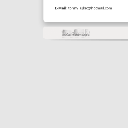
E-Mail:
tonny_ujkic@hotmail.com