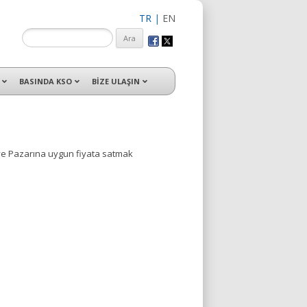
TR
|
EN
isleri ile hizmet vermektedir.
BASINDA KSO
BİZE ULAŞIN
kiye Pazarına uygun fiyata satmak