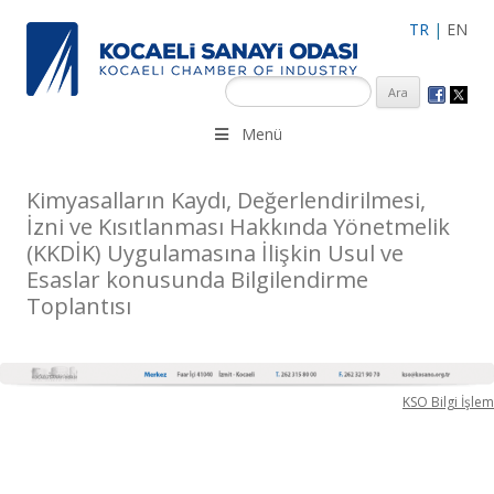
TR
|
EN
KSO 3500’ü aşkın sanayi kuruluşuna uzman çalışanları ile İzmit
Menü
Merkez, Çayırova, Dilovası, Gebze ve İMES OSB’deki ofisleri ile
hizmet vermektedir.
Kimyasalların Kaydı, Değerlendirilmesi,
İzni ve Kısıtlanması Hakkında Yönetmelik
(KKDİK) Uygulamasına İlişkin Usul ve
Esaslar konusunda Bilgilendirme
Toplantısı
KSO Bilgi İşlem