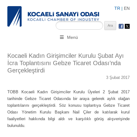
TR
|
EN
KSO 3500’ü aşkın sanayi kuruluşuna uzman çalışanları ile İzmit
Menü
Merkez, Çayırova, Dilovası, Gebze ve İMES OSB’deki ofisleri ile
hizmet vermektedir.
Kocaeli Kadın Girişimciler Kurulu Şubat Ayı
İcra Toplantısını Gebze Ticaret Odası’nda
Gerçekleştirdi
3 Şubat 2017
TOBB Kocaeli Kadın Girişimciler Kurulu Üyeleri 2 Şubat 2017
tarihinde Gebze Ticaret Odasında bir araya gelerek aylık olağan
toplantılarını gerçekleştirdi. Söz konusu toplantıya Gebze Ticaret
Odası Yönetim Kurulu Başkanı Nail Çiler de katılarak kurul
faaliyetleri hakkında bilgi aldı ve karşılıklı görüş alışverişinde
bulunuldu.