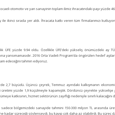
caeli otomotiv ve yan sanayinin toplam ilimiz ihracatındaki payı yüzde 46
ile ikinci sırada yer aldı. İhracata katkı veren tüm firmalarımızı kutluy
ıllık ÜFE yüzde 9.94 oldu. Özellikle ÜFE’deki yükseliş önümüzdeki ay TÜF
ına yansımamasıdır. 2016 Orta Vadeli Program’da öngörülen hedef aşıl
vam edeceğini tahmin ediyoruz.
e 2,7 büyüdü. Üçüncü çeyrek, Temmuz ayındaki kalkışmanın ekonomide d
üretimi yüzde 1,9 küçülmeyle kapamıştık. Dördüncü çeyrekte yükselişe 
üyümeye katkısının, hizmet sektörünün zayıflığı nedeniyle sınırlı kalacağını
i, sadece bölgemizdeki sanayide tahmini 150-300 milyon TL arasında üret
 ne kadar süreceği söylenseydi, bu kayıp çok daha az olabilirdi. Bu süreç dah