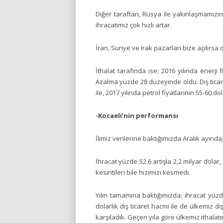
Diğer taraftan, Rusya ile yakınlaşmamızın,
ihracatımız çok hızlı artar.
İran, Suriye ve Irak pazarları bize açılırsa o
İthalat tarafında ise; 2016 yılında enerji f
Azalma yüzde 28 düzeyinde oldu. Dış ticar
ile, 2017 yılında petrol fiyatlarının 55-60 d
-Kocaeli’nin performansı
İlimiz verilerine baktığımızda Aralık ayında
İhracat yüzde 52.6 artışla 2,2 milyar dolar, 
kesintileri bile hızımızı kesmedi.
Yılın tamamına baktığımızda; ihracat yüzde
dolarlık dış ticaret hacmi ile de ülkemiz d
karşıladık. Geçen yıla göre ülkemiz ithalat