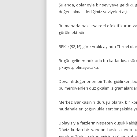
Şu anda, dolar öyle bir seviyeye geldi ki
değerli olmalı dediğimiz seviyeleri aştı.
Bu manada bakılırsa reel efektif kurun z
görülmektedir.
REK’e (92,16) göre Aralık ayında TL reel ol
Bugün gelinen noktada bu kadar kısa süre
şikayetçi olmayacaktı.
Devamlı değerlenen bir TL ile gidilirken, 
bu merdivenleri düz çıkalım, sıçramalarda
Merkez Bankasının duruşu olarak bir kon
müdahaleler, çoğunlukla sert bir şekilde ya
Dolayısıyla faizlerin nispeten düşük kaldı
Döviz kurları bir yandan baskı altında t
gereken Türkiye ekonomisine güven katacak