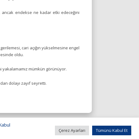
, ancak endekse ne kadar etki edeceğini
ın gerilemesi, cari açığın yükselmesine engel
yesinde oldu.
edefini yakalamamız mümkün görünüyor.
an dolayı zayıf seyretti.
 Kabul
Çerez Ayarları
Tümünü Kabul Et
KSO Bilgi İşlem