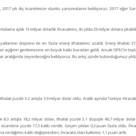
 2017 yılı dış ticaretimize olumlu yansımalarını bekliyoruz. 2017 eğer Suriy
rtalama aylık 13 milyar dolarlık ihracatımız, iki yılda 20 milyar dolara çıkabili
iyatlarının düşmesi ile en fazla enerji ithalatımız azaldı. Enerji ithalatı 
et açığının gerilemesine en büyük katkı buradan geldi. Ancak OPEC’in top
olar aralığında seyredeceğini bekliyoruz. Bu artış, içinde bulunduğumuz yılda i
;
ithalat yüzde 5.2 artışla 3,9 milyar dolar oldu. Aralık ayında Türkiye ihracatın
 8.3 artışla 18,2 milyar dolar, ithalat yüzde 5.1 düşüşle 40,7 milyar dolar 
ış ticaretine yüzde 17,3 katkı verdik. Geçen yıldan 0,3 puan fazla oldu. İhra
ına verdiğimiz katkı değişmezken, ihracata olan katkımız 1,1 puan arttı.