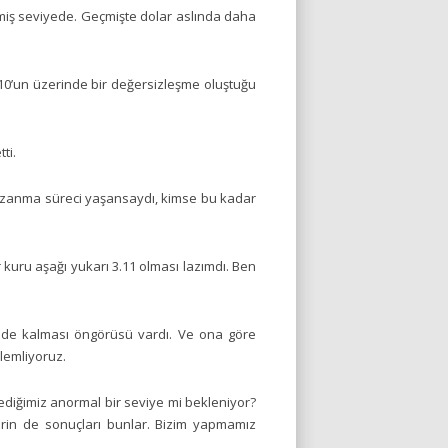
tmiş seviyede. Geçmişte dolar aslında daha
10’un üzerinde bir değersizleşme oluştuğu
ti.
kazanma süreci yaşansaydı, kimse bu kadar
 kuru aşağı yukarı 3.11 olması lazımdı. Ben
inde kalması öngörüsü vardı. Ve ona göre
zlemliyoruz.
mediğimiz anormal bir seviye mi bekleniyor?
lerin de sonuçları bunlar. Bizim yapmamız