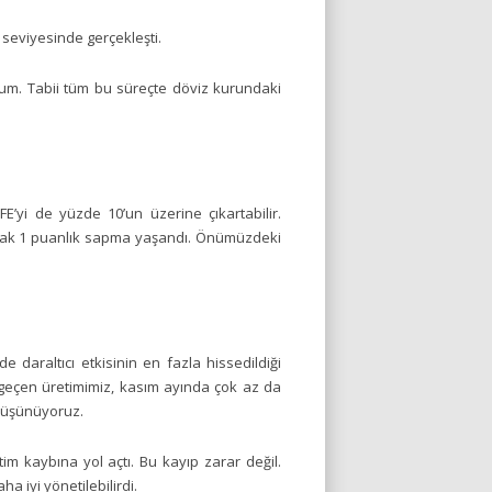
 seviyesinde gerçekleşti.
orum. Tabii tüm bu süreçte döviz kurundaki
E’yi de yüzde 10’un üzerine çıkartabilir.
arak 1 puanlık sapma yaşandı. Önümüzdeki
araltıcı etkisinin en fazla hissedildiği
geçen üretimimiz, kasım ayında çok az da
 düşünüyoruz.
im kaybına yol açtı. Bu kayıp zarar değil.
a iyi yönetilebilirdi.