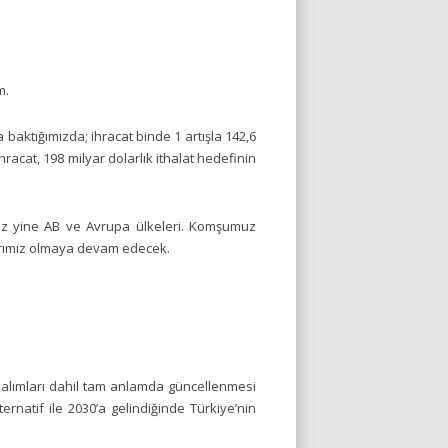
m.
a baktığımızda; ihracat binde 1 artışla 142,6
hracat, 198 milyar dolarlık ithalat hedefinin
ımız yine AB ve Avrupa ülkeleri. Komşumuz
zarımız olmaya devam edecek.
mu alımları dahil tam anlamda güncellenmesi
ternatif ile 2030’a gelindiğinde Türkiye’nin