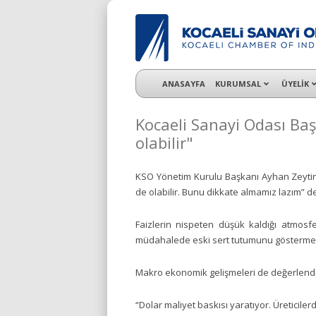
KSO 3500’ü aşkın sanayi kuruluşuna uzman ç
ANASAYFA
KURUMSAL
ÜYELİK
Kocaeli Sanayi Odası Baş
olabilir"
KSO Yönetim Kurulu Başkanı Ayhan Zeytinoğ
de olabilir. Bunu dikkate almamız lazım” de
Faizlerin nispeten düşük kaldığı atmosf
müdahalede eski sert tutumunu göstermedi
Makro ekonomik gelişmeleri de değerlendi
“Dolar maliyet baskısı yaratıyor. Üreticilerd