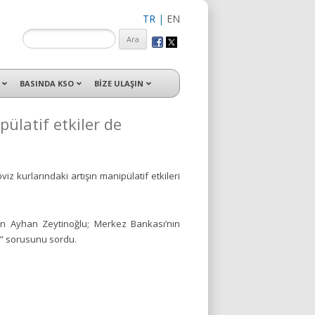
TR
|
EN
isleri ile hizmet vermektedir.
BASINDA KSO
BİZE ULAŞIN
ülatif etkiler de
 kurlarındaki artışın manipülatif etkileri
ten Ayhan Zeytinoğlu; Merkez Bankası’nın
?” sorusunu sordu.