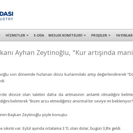
alışanları ile İzmit Merkez, Çayırova, Dilovası, Gebze ve İMES OSB’deki of
HİZMETLER
E-ODA
MESLEK KOMİTELERİ
PROJELER
YAYINLAR
kanı Ayhan Zeytinoğlu, "Kur artışında manip
lu son dönemde hızlanan döviz kurlarındaki artışı değerlendirerek “Döviz
di.
erde dövize olan talebin daha da artmasının anlamlı olmadığını belir
ğini belirterek “Bizim arzu etmediğimiz anormal bir seviye mi bekleniyor
ren Başkan Zeytinoğlu şöyle konuştu:
e sıkıntı var. Eylül ayında ortalama 3 TL olan dolar, bugün 3,8’e geldi.