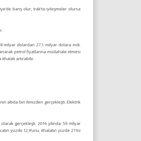
e’de barış olur, Irak’ta iyileşmeler olursa
r.
37,8 milyar dolardan 27,1 milyar dolara indi.
lanarak petrol fiyatlarına müdahale etmesi
thalatı artırabilir.
ın altıda biri ilimizden gerçekleşti. Elektrik
olarak gerçekleşti. 2016 yılında; 59 milyar
catın yüzde 12,9’unu, ithalatın yüzde 21’ini