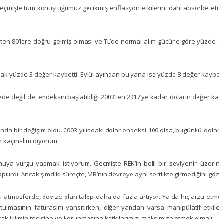
, geçmişte tüm konuştuğumuz gecikmiş enflasyon etkilerini dahi absorbe e
aten 80’lere doğru gelmiş olması ve TL’de normal alım gücüne göre yüzde 
arak yüzde 3 değer kaybetti. Eylül ayından bu yana ise yüzde 8 değer kaybet
de değil de, endeksin başlatıldığı 2003’ten 2017’ye kadar doların değer 
bunda bir değişim oldu. 2003 yılındaki dolar endeksi 100 olsa, bugünkü dolar
n kaçınalım diyorum.
uya vurgu yapmak istiyorum. Geçmişte REK’in belli bir seviyenin üzer
pılırdı. Ancak şimdiki süreçte, MB’nın devreye aynı sertlikte girmediğini gö
ğı atmosferde, dövize olan talep daha da fazla artıyor. Ya da hiç arzu et
utulmasının faturasını yansıtırken, diğer yandan varsa manipülatif etki
 iklimin tesisine ve korunmasına katkılarımızı maksimize etmek olmalı.