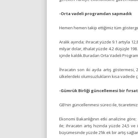
-Orta vadeli programdan sapmadık
Hemen hemen takip ettiğimiz tüm gösterg
Aralık ayında; ihracat yüzde 9.1 artıyla 12,
milyar dolar, ithalat yüzde 4.2 düşüşle 198.
içinde kaldık.Buradan Orta Vadeli Progra
İhracatın son iki ayda artış göstermesi,
ülkelerdeki olumsuzlukların kısa vadede 
-Gümrük Birliği güncellemesi bir fırsat 
GB’nin güncellenmesi süreci ile, ticaretimiz
Ekonomi Bakanlığının etki analizine göre; 
ile; ihracatın artış hızında yüzde 24,5 ve 
büyümesinde yüzde 2’lik ek bir artış sağla