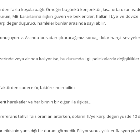
birden fazla koşula bağlı: Örneğin bugünkü konjonktür, kısa-orta-uzun vade
 durum, MB kararlarına ilişkin güven ve beklentiler, halkın TL’ye ve dövize
karşı değer düşürücü hamleler bunlar arasında sayılabilir.
 konuşuyoruz. Aslında buradan çıkaracağımız sonuç, dolar hangi seviyele
inde veya altında kalıyor ise, bu durumda ilgili politikalarda değişiklikle
aktörden sadece üç faktöre indirebiliriz:
t hareketler ve her birinin bir diğeri ile ilişkisi…
erans tahvil faiz oranları artarken, doların TL’ye karşı değeri yüzde 10 d
etkisinin yansıdığı bir durum görmedik. Biliyorsunuz yıllık enflasyon yüzde