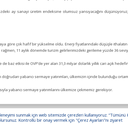
ümüzdeki ay sanayi üretim endeksine olumsuz yansıyacağını düşünüyoruz
lki aya göre çok hafif bir yükselme oldu. Enerji fiyatlarındaki düşüşle ithalat
rağmen, 11 aylık dönemde turizm gelirlerimizdeki gerileme yüzde 36 sevi
se de baz etkisi ile OVP’de yer alan 31,3 milyar dolarlık yıllık cari açık h
n doğrudan yabancı sermaye yatırımları, ülkemizin içinde bulunduğu ortamd
sıyla yabancı sermaye yatırımlarını ülkemize çekmemiz gerekiyor.
un deneyimi sunmak için web sitemizde çerezleri kullanıyoruz. “Tümünü
lursunuz. Kontrollü bir onay vermek için "Çerez Ayarları"nı ziyaret