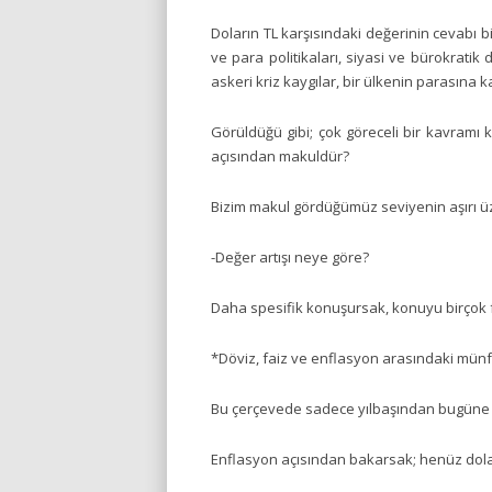
Doların TL karşısındaki değerinin cevabı 
ve para politikaları, siyasi ve bürokratik
askeri kriz kaygılar, bir ülkenin parasına 
Görüldüğü gibi; çok göreceli bir kavramı
açısından makuldür?
Bizim makul gördüğümüz seviyenin aşırı üzer
-Değer artışı neye göre?
Daha spesifik konuşursak, konuyu birçok f
*Döviz, faiz ve enflasyon arasındaki münferi
Bu çerçevede sadece yılbaşından bugüne ref
Enflasyon açısından bakarsak; henüz dolar 