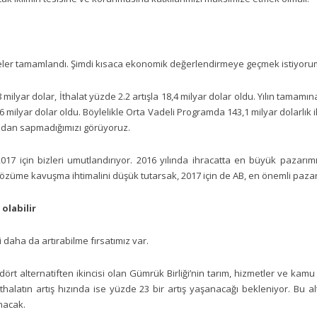
eler tamamlandı. Şimdi kısaca ekonomik değerlendirmeye geçmek istiyoru
8 milyar dolar, İthalat yüzde 2.2 artışla 18,4 milyar dolar oldu. Yılın tamamın
6 milyar dolar oldu. Böylelikle Orta Vadeli Programda 143,1 milyar dolarlık i
mdan sapmadığımızı görüyoruz.
 2017 için bizleri umutlandırıyor. 2016 yılında ihracatta en büyük pazar
çözüme kavuşma ihtimalini düşük tutarsak, 2017 için de AB, en önemli pa
olabilir
i daha da artırabilme fırsatımız var.
dört alternatiften ikincisi olan Gümrük Birliği’nin tarım, hizmetler ve ka
ithalatın artış hızında ise yüzde 23 bir artış yaşanacağı bekleniyor. Bu al
nacak.