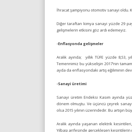
İhracat şampiyonu otomotiv sanayi oldu. Ko
Diğer taraftan kimya sanayi yüzde 29 pay 
gelişmelerin etkisini göz ardı edemeyiz.
-Enflasyonda gelişmeler
Aralık ayında; yıllık TÜFE yüzde 8,53, y
Temennimiz bu yükselişin 2017’nin tamam
ayda da enflasyondaki artış eğiliminin de
-Sanayi üretimi
Sanayi üretim Endeksi Kasım ayında yüzd
dönem olmuştu. Ve üçüncü çeyrek sanayi 
olsa 2015 yılının üzerindedir. Bu artışın b
Aralık ayında yaşanan elektrik kesintiler
Yılbaşı arifesinde gerçekleşen kesintilerin