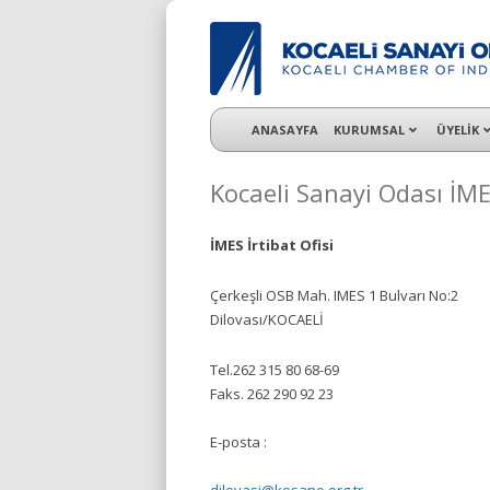
KSO 3500’ü aşkın sanayi kuruluşuna uzman ç
ANASAYFA
KURUMSAL
ÜYELİK
Kocaeli Sanayi Odası İMES
İMES İrtibat Ofisi
Çerkeşli OSB Mah. IMES 1 Bulvarı No:2
Dilovası/KOCAELİ
Tel.262 315 80 68-69
Faks. 262 290 92 23
E-posta :