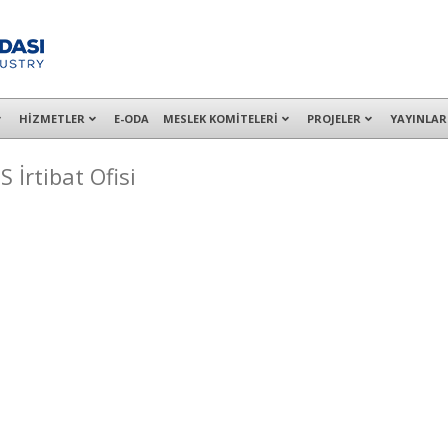
alışanları ile İzmit Merkez, Çayırova, Dilovası, Gebze ve İMES OSB’deki of
HİZMETLER
E-ODA
MESLEK KOMİTELERİ
PROJELER
YAYINLAR
 İrtibat Ofisi