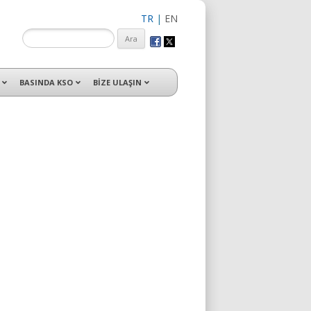
TR
|
EN
isleri ile hizmet vermektedir.
BASINDA KSO
BİZE ULAŞIN