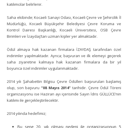
katılımcılar belirlenir.
Saha ekibinde; Kocaeli Sanayi Odası, Kocaeli Çevre ve Şehircilik İl
Müdürlüğü, Kocaeli Büyükşehir Belediyesi Çevre Koruma ve
Kontrol Dairesi Başkanlığı, Kocaeli Üniversitesi, OSB Çevre
Birimleri ve İzaydaş’tan uzman kişiler yer almaktadır.
Ödül almaya hak kazanan firmalara İZAYDAŞ
tarafından özel
indirimler yapılmaktadır. Ayrıca; başvuran ve ilk elemeyi geçerek
saha ziyaretine kalmaya hak kazanan firmalara da bir yıl
boyunca özel indirimler uygulanmaktadır.
2014 yılı Şahabettin Bilgisu Çevre Ödülleri başvuruları başlamış
olup, son başvuru
“08 Mayıs 2014”
tarihidir. Çevre Ödül Töreni
organizasyonu ise Haziran ayı içerisinde Sayın İdris GÜLLÜCE’nin
katılımı ile gerçekleştirilecektir.
2014 yılında hedefimiz;
Bu sene 20. yılı olması nedeni ile organizasyonun 5