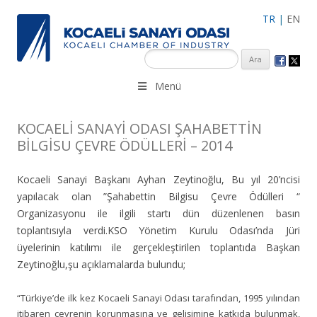
TR
|
EN
KSO 3500’ü aşkın sanayi kuruluşuna uzman çalışanları ile İzmit
Menü
Merkez, Çayırova, Dilovası, Gebze ve İMES OSB’deki ofisleri ile
hizmet vermektedir.
KOCAELİ SANAYİ ODASI ŞAHABETTİN
BİLGİSU ÇEVRE ÖDÜLLERİ – 2014
Kocaeli Sanayi Başkanı Ayhan Zeytinoğlu, Bu yıl 20’ncisi
yapılacak olan ”Şahabettin Bilgisu Çevre Ödülleri “
Organizasyonu ile ilgili startı dün düzenlenen basın
toplantısıyla verdi.KSO Yönetim Kurulu Odası’nda Jüri
üyelerinin katılımı ile gerçekleştirilen toplantıda Başkan
Zeytinoğlu,şu açıklamalarda bulundu;
“Türkiye’de ilk kez Kocaeli Sanayi Odası tarafından, 1995 yılından
itibaren çevrenin korunmasına ve gelişimine katkıda bulunmak,