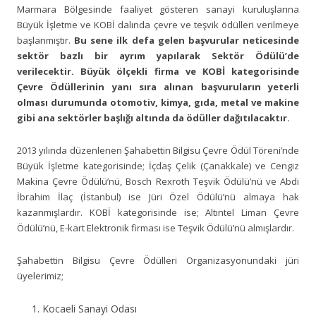
Marmara Bölgesinde faaliyet gösteren sanayi kuruluşlarına
Büyük İşletme ve KOBİ dalında çevre ve teşvik ödülleri verilmeye
başlanmıştır.
Bu sene ilk defa gelen başvurular neticesinde
sektör bazlı bir ayrım yapılarak Sektör Ödülü’de
verilecektir. Büyük ölçekli firma ve KOBİ kategorisinde
Çevre Ödüllerinin yanı sıra alınan başvuruların yeterli
olması durumunda otomotiv, kimya, gıda, metal ve makine
gibi ana sektörler başlığı altında da ödüller dağıtılacaktır.
2013 yılında düzenlenen Şahabettin Bilgisu Çevre Ödül Töreni’nde
Büyük İşletme kategorisinde; İçdaş Çelik (Çanakkale) ve Cengiz
Makina Çevre Ödülü’nü, Bosch Rexroth Teşvik Ödülü’nü ve Abdi
İbrahim İlaç (İstanbul) ise Jüri Özel Ödülü’nü almaya hak
kazanmışlardır. KOBİ kategorisinde ise; Altıntel Liman Çevre
Ödülü’nü, E-kart Elektronik firması ise Teşvik Ödülü’nü almışlardır.
Şahabettin Bilgisu Çevre Ödülleri Organizasyonundaki jüri
üyelerimiz;
Kocaeli Sanayi Odası