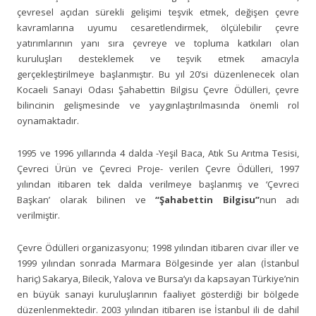
çevresel açıdan sürekli gelişimi teşvik etmek, değişen çevre
kavramlarına uyumu cesaretlendirmek, ölçülebilir çevre
yatırımlarının yanı sıra çevreye ve topluma katkıları olan
kuruluşları desteklemek ve teşvik etmek amacıyla
gerçekleştirilmeye başlanmıştır. Bu yıl 20’si düzenlenecek olan
Kocaeli Sanayi Odası Şahabettin Bilgisu Çevre Ödülleri, çevre
bilincinin gelişmesinde ve yaygınlaştırılmasında önemli rol
oynamaktadır.
1995 ve 1996 yıllarında 4 dalda -Yeşil Baca, Atık Su Arıtma Tesisi,
Çevreci Ürün ve Çevreci Proje- verilen Çevre Ödülleri, 1997
yılından itibaren tek dalda verilmeye başlanmış ve ‘Çevreci
Başkan’ olarak bilinen ve
“Şahabettin Bilgisu”
nun adı
verilmiştir.
Çevre Ödülleri organizasyonu; 1998 yılından itibaren civar iller ve
1999 yılından sonrada Marmara Bölgesinde yer alan (İstanbul
hariç) Sakarya, Bilecik, Yalova ve Bursa’yı da kapsayan Türkiye’nin
en büyük sanayi kuruluşlarının faaliyet gösterdiği bir bölgede
düzenlenmektedir. 2003 yılından itibaren ise İstanbul ili de dahil