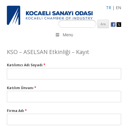
TR
|
EN
KSO 3500’ü aşkın sanayi kuruluşuna uzman çalışanları ile İzmit
Menü
Merkez, Çayırova, Dilovası, Gebze ve İMES OSB’deki ofisleri ile
hizmet vermektedir.
KSO – ASELSAN Etkinliği – Kayıt
Katılımcı Adı Soyadı
*
Katılım Ünvanı
*
Firma Adı
*