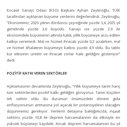
Kocaeli Sanayi Odası (KSO) Başkanı Ayhan Zeytinoğlu, TÜİK
tarafından açıklanan büyüme verilerini değerlendirdi. Zeytinoğlu,
“Ekonomimiz, 2025 yılının dördüncü çeyreğinde yüzde 3,4, 2025 yıl
genelinde yüzde 3,6 büyüdü. Sanayi ise yüzde 2,9 ile
ekonomideki büyümenin altında kaldı, yıllık büyümeye arzu edilen
katkıyı veremedi. Mal ve hizmet ihracatı yüzde 0,3 azalırken, mal
ve hizmet ithalatının büyümeye katkısı yüzde 4,9 oldu. Bu tablo
kur etkisinin üretim ve ihracatı zorlar hale geldiğini gösteriyor”
dedi.
POZİTİF KATKI VEREN SEKTÖRLER
Açıklamasının devamında Zeytinoğlu, “Yıllık büyümeye tarım hariç
tüm sektörlerden pozitif katkı geldiğini görüyoruz. Tarım küçülen
tek sektör oldu. Bu durumun önümüzdeki dönem gıda
enflasyonunun artmasına yol açacak bir potansiyelinin olacağını
düşünmemiz gerekiyor. Verilerin detayına baktığımızda, inşaat
sektörü yüzde 10,8 ile deprem harcamalarının da etkisiyle en
yüksek büyümeyi kaydetti. Ancak deprem harcamalarının bu yıl