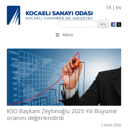
TR
|
EN
KSO 3500’ü aşkın sanayi kuruluşuna uzman çalışanları ile İzmit
Menü
Merkez, Çayırova, Dilovası, Gebze ve İMES OSB’deki ofisleri ile
hizmet vermektedir.
KSO Başkanı Zeytinoğlu 2025 Yılı Büyüme
oranını değerlendirdi
2 Mart 2026