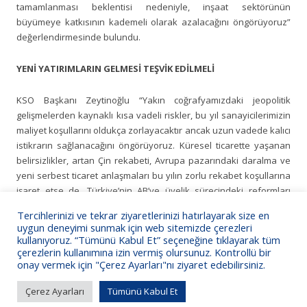
tamamlanması beklentisi nedeniyle, inşaat sektörünün
büyümeye katkısının kademeli olarak azalacağını öngörüyoruz”
değerlendirmesinde bulundu.
YENİ YATIRIMLARIN GELMESİ TEŞVİK EDİLMELİ
KSO Başkanı Zeytinoğlu “Yakın coğrafyamızdaki jeopolitik
gelişmelerden kaynaklı kısa vadeli riskler, bu yıl sanayicilerimizin
maliyet koşullarını oldukça zorlayacaktır ancak uzun vadede kalıcı
istikrarın sağlanacağını öngörüyoruz. Küresel ticarette yaşanan
belirsizlikler, artan Çin rekabeti, Avrupa pazarındaki daralma ve
yeni serbest ticaret anlaşmaları bu yılın zorlu rekabet koşullarına
işaret etse de, Türkiye’nin AB’ye üyelik sürecindeki reformları
ivedilikle tamamlayarak ülkemize yeni yatırımların gelmesinin
Tercihlerinizi ve tekrar ziyaretlerinizi hatırlayarak size en
teşvik edilmesini ve sanayi üretiminde arzu edilen ivmenin tekrar
uygun deneyimi sunmak için web sitemizde çerezleri
yakalanmasını oldukça kritik görüyoruz” şeklinde konuştu.
kullanıyoruz. “Tümünü Kabul Et” seçeneğine tıklayarak tüm
çerezlerin kullanımına izin vermiş olursunuz. Kontrollü bir
onay vermek için "Çerez Ayarları"nı ziyaret edebilirsiniz.
Çerez Ayarları
Tümünü Kabul Et