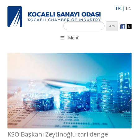
TR
|
EN
KSO 3500’ü aşkın sanayi kuruluşuna uzman çalışanları ile İzmit
Menü
Merkez, Çayırova, Dilovası, Gebze ve İMES OSB’deki ofisleri ile
hizmet vermektedir.
KSO Başkanı Zeytinoğlu cari denge